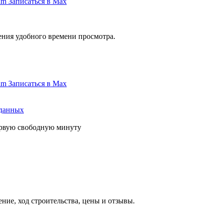
am
Записаться в Max
ения удобного времени просмотра.
am
Записаться в Max
 данных
первую свободную минуту
ние, ход строительства, цены и отзывы.